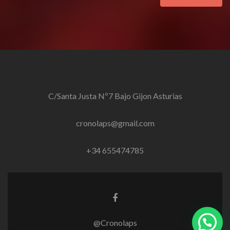
C/Santa Justa Nº7 Bajo Gijon Asturias
cronolaps@gmail.com
+34 655474785
Enlace
de
Facebook
@Cronolaps