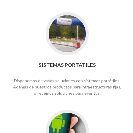
Ir
a
Sistemas
portatiles
SISTEMAS PORTATILES
Disponemos de varias soluciones con sistemas portátiles.
Además de nuestros productos para infraestructuras fijas,
ofrecemos soluciones para eventos.
Ir
a
Productos